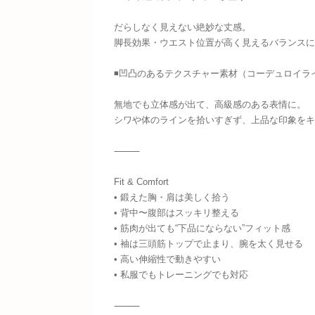
だらしなく見えない絶妙な丈感。
脚長効果・ウエスト位置が高く見えるバランスに
◾️凹凸のあるテクスチャー素材（コーデュロイラ
無地でも立体感が出て、高級感のある表情に。
シワや体のラインを拾いすぎず、上品な印象をキ
⸻
Fit & Comfort
• 鍛えた胸・肩は美しく拾う
• 背中〜腹部はスッキリ整える
• 筋肉が出ても“下品にならない”フィット感
• 袖は三頭筋トップで止まり、腕を太く見せる
• 高い伸縮性で動きやすい
• 私服でもトレーニングでも対応
⸻