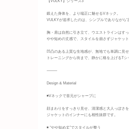
【VULKY】シリーズ3
鍛えた身体を、より端正に魅せるVネック。
VULKYが追求したのは、シンプルでありながら“
胸・肩は自然に引き立て、ウエストラインはすっ
やや短めの丈感で、スタイルを崩さずジャケット
凹凸のある上質な生地感が、無地でも単調に見せ
トレーニングから街まで、静かに格を上げるTシ
⸻
Design & Material
◾️Vネックで首元がシャープに
顔まわりをすっきり見せ、清潔感と大人っぽさを
ジャケットのインナーにも相性抜群です。
◾️ “やや短め丈”でスタイルが整う