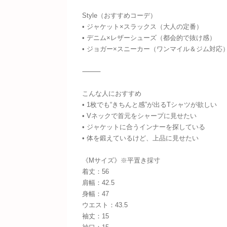
Style（おすすめコーデ）
• ジャケット×スラックス（大人の定番）
• デニム×レザーシューズ（都会的で抜け感）
• ジョガー×スニーカー（ワンマイル＆ジム対応
⸻
こんな人におすすめ
• 1枚でも“きちんと感”が出るTシャツが欲しい
• Vネックで首元をシャープに見せたい
• ジャケットに合うインナーを探している
• 体を鍛えているけど、上品に見せたい
《Mサイズ》※平置き採寸
着丈：56
肩幅：42.5
身幅：47
ウエスト：43.5
袖丈：15