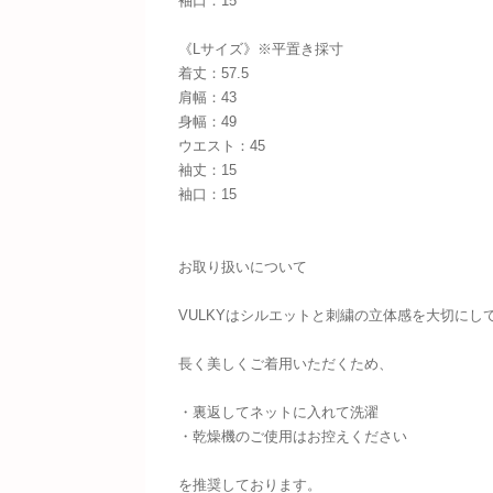
袖口：15
《Lサイズ》※平置き採寸
着丈：57.5
肩幅：43
身幅：49
ウエスト：45
袖丈：15
袖口：15
お取り扱いについて
VULKYはシルエットと刺繍の立体感を大切にし
長く美しくご着用いただくため、
・裏返してネットに入れて洗濯
・乾燥機のご使用はお控えください
を推奨しております。