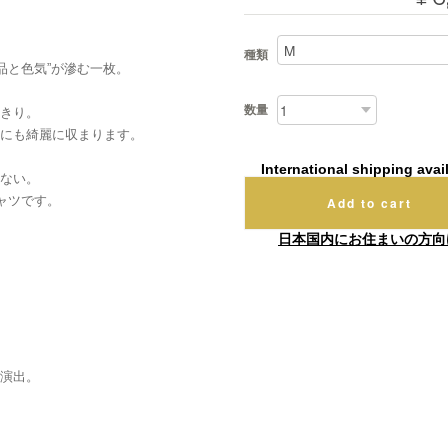
種類
品と色気”が滲む一枚。
数量
きり。
にも綺麗に収まります。
International shipping avai
ない。
ャツです。
Add to cart
日本国内にお住まいの方向
演出。