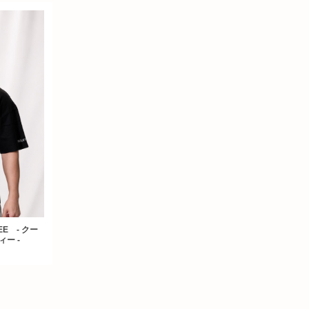
TEE - クー
ー -