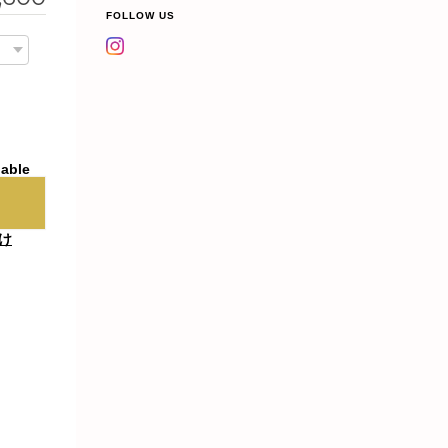
FOLLOW US
lable
け